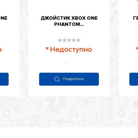
ONE
ДЖОЙСТИК XBOX ONE
Г
PHANTOM...
Оценка
о
Недоступно
0
из
5
Подробнее