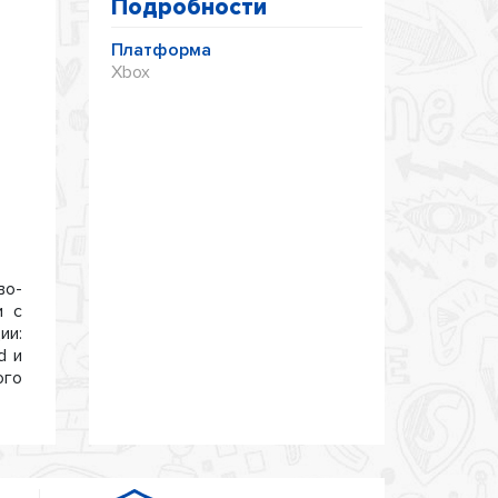
Подробности
Платформа
Xbox
во-
и с
ии:
d и
ого