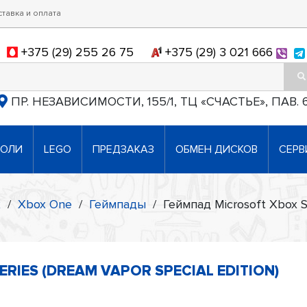
ставка и оплата
+375 (29) 255 26 75
+375 (29) 3 021 666
ПР. НЕЗАВИСИМОСТИ, 155/1, ТЦ «СЧАСТЬЕ», ПАВ. 
СОЛИ
LEGO
ПРЕДЗАКАЗ
ОБМЕН ДИСКОВ
СЕРВ
x
/
Xbox One
/
Геймпады
/
Геймпад Microsoft Xbox Se
RIES (DREAM VAPOR SPECIAL EDITION)