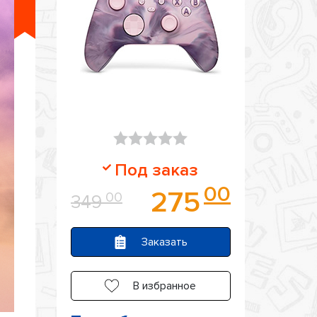
Оценка
Под заказ
0
00
275
00
349
из
5
Заказать
В избранное