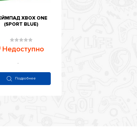
ЕЙМПАД XBOX ONE
(SPORT BLUE)
Оценка
Недоступно
0
из
5
Подробнее