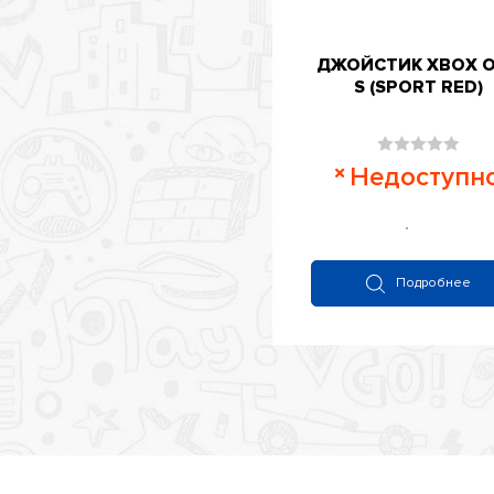
ДЖОЙСТИК XBOX 
S (SPORT RED)
Оценка
Недоступн
0
из
5
Подробнее