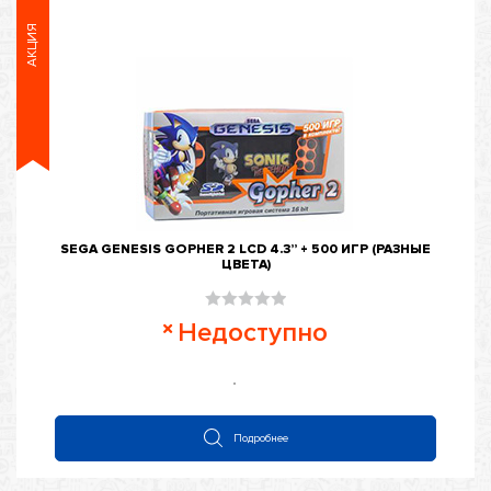
АКЦИЯ
SEGA GENESIS GOPHER 2 LCD 4.3” + 500 ИГР (РАЗНЫЕ
ЦВЕТА)
Оценка
Недоступно
0
из
5
Подробнее