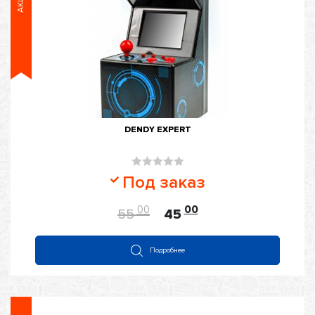
DENDY EXPERT
Оценка
Под заказ
0
из
00
00
55
45
5
Подробнее