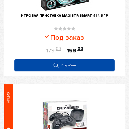
ИГРОВАЯ ПРИСТАВКА MAGISTR SMART 414 ИГР
Оценка
Под заказ
0
из
00
00
179
159
5
Подробнее
АКЦИЯ