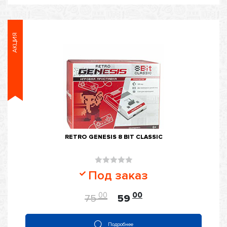
АКЦИЯ
RETRO GENESIS 8 BIT CLASSIC
Оценка
Под заказ
0
из
00
00
75
59
5
Подробнее