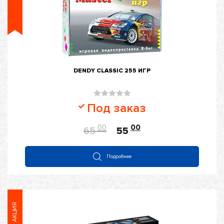
DENDY CLASSIC 255 ИГР
Оценка
Под заказ
0
из
00
00
65
55
5
Подробнее
АКЦИЯ