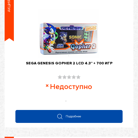
АКЦИЯ
SEGA GENESIS GOPHER 2 LCD 4.3” + 700 ИГР
Оценка
Недоступно
0
из
5
Подробнее