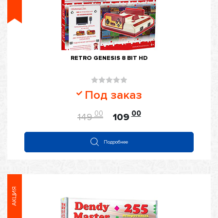
RETRO GENESIS 8 BIT HD
Оценка
Под заказ
0
из
00
00
149
109
5
Подробнее
АКЦИЯ