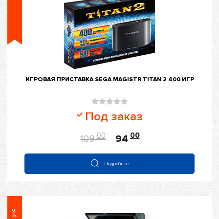
ИГРОВАЯ ПРИСТАВКА SEGA MAGISTR TITAN 2 400 ИГР
Оценка
Под заказ
0
из
00
00
109
94
5
Подробнее
АКЦИЯ