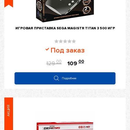
ИГРОВАЯ ПРИСТАВКА SEGA MAGISTR TITAN 3 500 ИГР
Оценка
Под заказ
0
из
00
00
129
109
5
Подробнее
АКЦИЯ