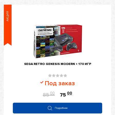
АКЦИЯ
SEGA RETRO GENESIS MODERN + 170 ИГР
Оценка
Под заказ
0
из
00
00
85
75
5
Подробнее