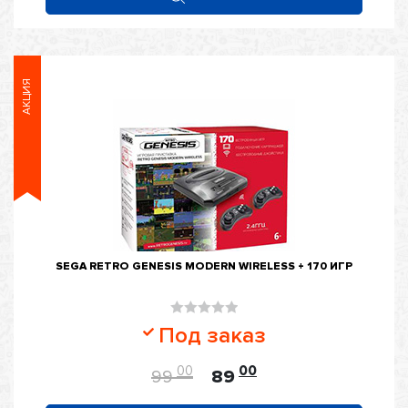
АКЦИЯ
SEGA RETRO GENESIS MODERN WIRELESS + 170 ИГР
Оценка
Под заказ
0
из
00
00
99
89
5