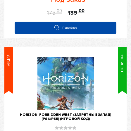
0
из
00
00
175
139
5
Подробнее
АКЦИЯ
НОВИНКА
HORIZON: FORBIDDEN WEST (ЗАПРЕТНЫЙ ЗАПАД)
(PS4/PS5) (ИГРОВОЙ КОД)