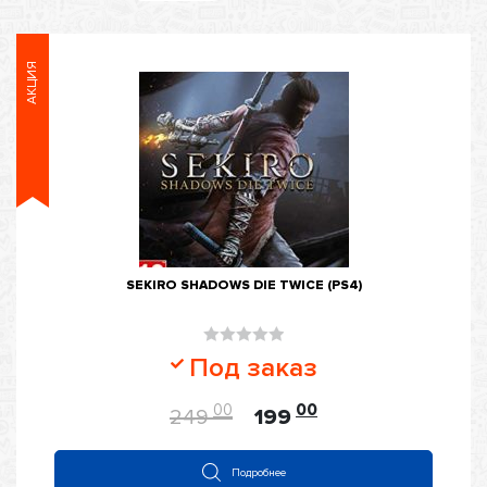
АКЦИЯ
SEKIRO SHADOWS DIE TWICE (PS4)
Оценка
Под заказ
0
из
00
00
249
199
5
Подробнее