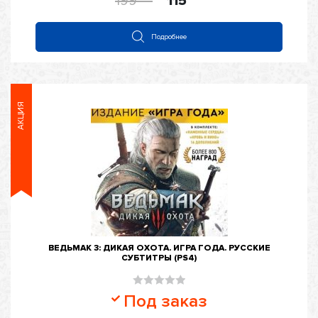
199
115
5
Подробнее
АКЦИЯ
ВЕДЬМАК 3: ДИКАЯ ОХОТА. ИГРА ГОДА. РУССКИЕ
СУБТИТРЫ (PS4)
Оценка
Под заказ
0