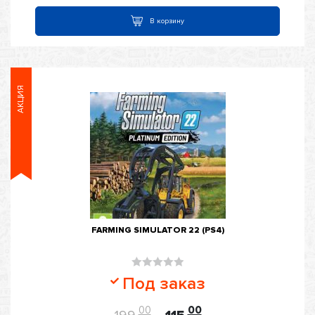
В корзину
АКЦИЯ
FARMING SIMULATOR 22 (PS4)
Оценка
Под заказ
0
из
00
00