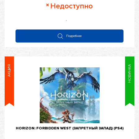
Оценка
Недоступно
0
из
5
Подробнее
АКЦИЯ
НОВИНКА
HORIZON: FORBIDDEN WEST (ЗАПРЕТНЫЙ ЗАПАД) (PS4)