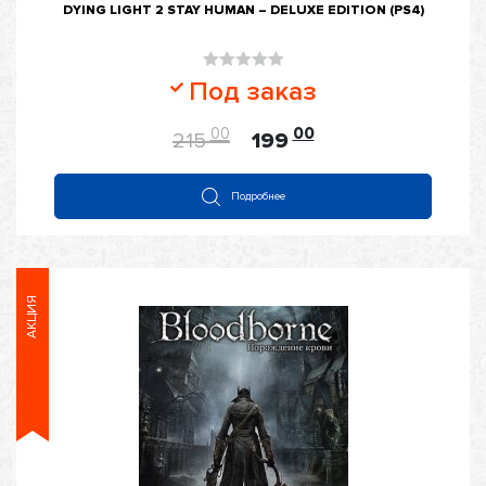
DYING LIGHT 2 STAY HUMAN – DELUXE EDITION (PS4)
Оценка
Под заказ
0
из
00
00
215
199
5
Подробнее
АКЦИЯ