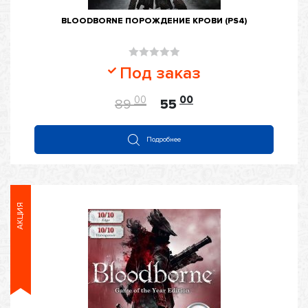
BLOODBORNE ПОРОЖДЕНИЕ КРОВИ (PS4)
Оценка
Под заказ
0
из
00
00
89
55
5
Подробнее
АКЦИЯ