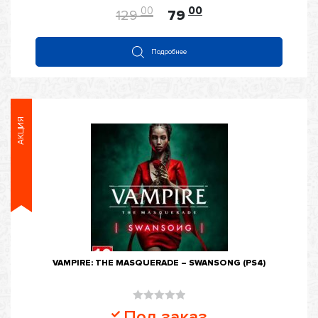
из
00
00
129
79
5
Подробнее
АКЦИЯ
VAMPIRE: THE MASQUERADE – SWANSONG (PS4)
Оценка
Под заказ