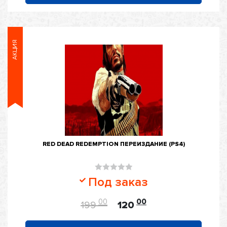
АКЦИЯ
RED DEAD REDEMPTION ПЕРЕИЗДАНИЕ (PS4)
Оценка
Под заказ
0
из
00
00
199
120
5