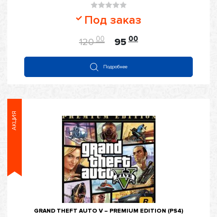
Оценка
Под заказ
0
из
00
00
120
95
5
Подробнее
АКЦИЯ
GRAND THEFT AUTO V – PREMIUM EDITION (PS4)