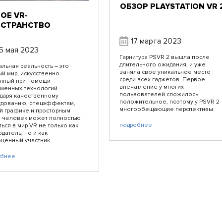
ОБЗОР PLAYSTATION VR 
ОЕ VR-
СТРАНСТВО
17 марта 2023
5 мая 2023
Гарнитура PSVR 2 вышла после
длительного ожидания, и уже
альная реальность – это
заняла свое уникальное место
й мир, искусственно
среди всех гаджетов. Первое
нный при помощи
впечатление у многих
менных технологий.
пользователей сложилось
даря качественному
положительное, поэтому у PSVR 2
дованию, спецэффектам,
многообещающие перспективы.
й графике и просторным
 человек может полностью
подробнее
ться в мир VR не только как
датель, но и как
ценный участник.
обнее