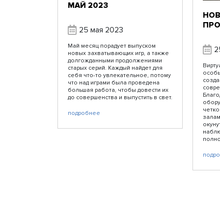
МАЙ 2023
НОВ
ПРО
25 мая 2023
Май месяц порадует выпуском
2
новых захватывающих игр, а также
долгожданными продолжениями
Вирту
старых серий. Каждый найдет для
особы
себя что-то увлекательное, потому
созда
что над играми была проведена
совре
большая работа, чтобы довести их
Благо
до совершенства и выпустить в свет.
обору
четко
подробнее
залам
окуну
наблю
полно
подр