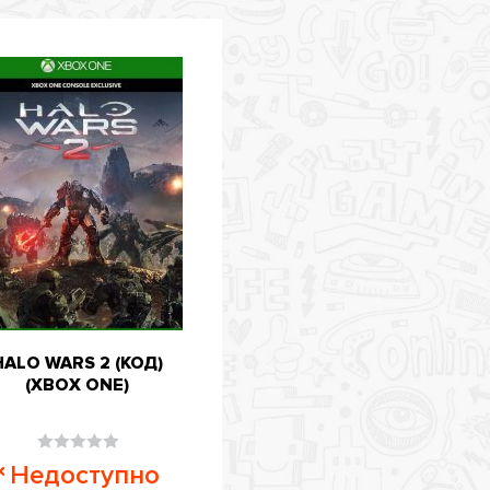
HALO WARS 2 (КОД)
(XBOX ONE)
Оценка
Недоступно
0