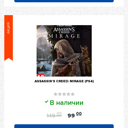
АКЦИЯ
ASSASSIN’S CREED: MIRAGE (PS4)
Оценка
В наличии
0
из
00
00
149
99
5