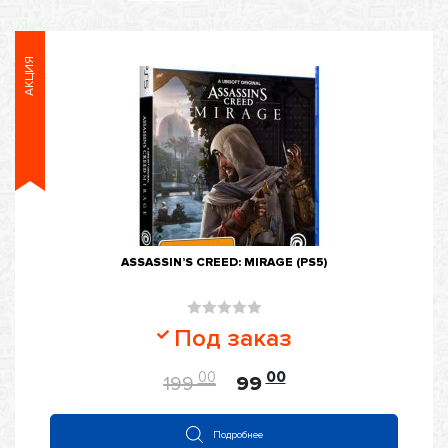
АКЦИЯ
ASSASSIN’S CREED: MIRAGE (PS5)
Оценка
Под заказ
0
из
00
00
199
99
5
Подробнее