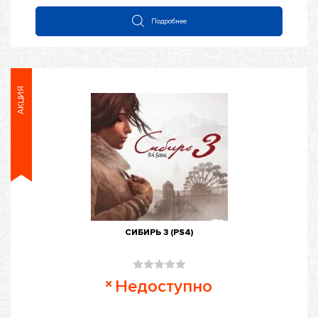
Подробнее
АКЦИЯ
СИБИРЬ 3 (PS4)
Оценка
Недоступно
0
из