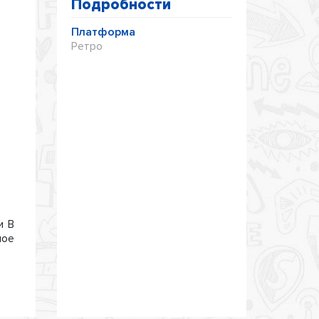
Подробности
Платформа
Ретро
и B
ное