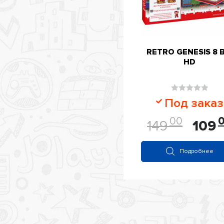
RETRO GENESIS 8 B
HD
Оценка
Под заказ
0
00
из
149
109
5
Подробнее