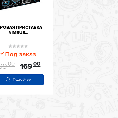
РОВАЯ ПРИСТАВКА
NIMBUS...
Оценка
Под заказ
0
00
00
из
99
169
5
Подробнее