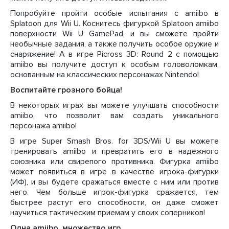
Попробуйте пройти особые испытания с amiibo в
Splatoon для Wii U. Коснитесь фигуркой Splatoon amiibo
поверхности Wii U GamePad, и вы сможете пройти
необычные задания, а также получить особое оружие и
снаряжение! А в игре Picross 3D: Round 2 с помощью
amiibo вы получите доступ к особым головоломкам,
основанным на классических персонажах Nintendo!
Воспитайте грозного бойца!
В некоторых играх вы можете улучшать способности
amiibo, что позволит вам создать уникального
персонажа amiibo!
В игре Super Smash Bros. for 3DS/Wii U вы можете
тренировать amiibo и превратить его в надежного
союзника или свирепого противника. Фигурка amiibo
может появиться в игре в качестве игрока-фигурки
(ИФ), и вы будете сражаться вместе с ним или против
него. Чем больше игрок-фигурка сражается, тем
быстрее растут его способности, он даже сможет
научиться тактическим приемам у своих соперников!
Одна amiibo, множество игр