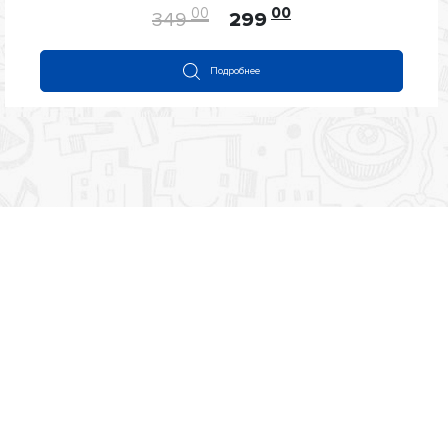
из
00
00
349
299
5
Подробнее