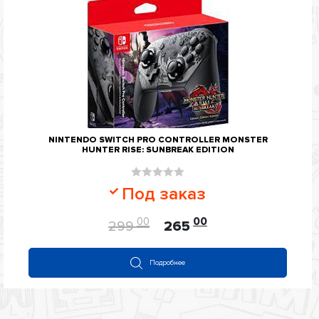
NINTENDO SWITCH PRO CONTROLLER MONSTER
HUNTER RISE: SUNBREAK EDITION
Оценка
Под заказ
0
из
00
00
299
265
5
Подробнее