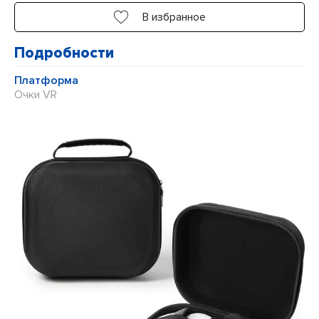
5
В избранное
Подробности
Платформа
Очки VR