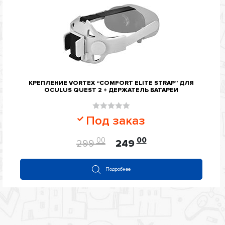
КРЕПЛЕНИЕ VORTEX “COMFORT ELITE STRAP” ДЛЯ
OCULUS QUEST 2 + ДЕРЖАТЕЛЬ БАТАРЕИ
Оценка
Под заказ
0
из
00
00
299
249
5
Подробнее