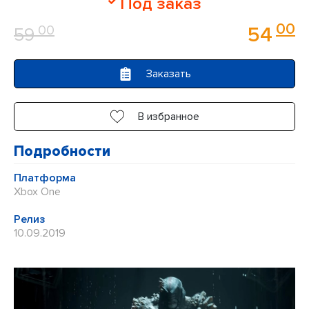
Под заказ
0
00
00
54
59
из
5
Заказать
В избранное
Подробности
Платформа
Xbox One
Релиз
10.09.2019