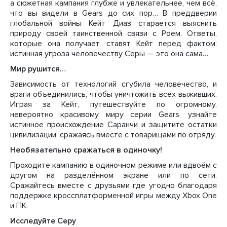
а сюжетная кампания глубже и увлекательнее, чем всё,
что вы видели в Gears до сих пор… В преддверии
глобальной войны Кейт Диаз старается выяснить
природу своей таинственной связи с Роем. Ответы,
которые она получает, ставят Кейт перед фактом:
истинная угроза человечеству Серы — это она сама…
Мир рушится…
Зависимость от технологий сгубила человечество, и
враги объединились, чтобы уничтожить всех выживших.
Играя за Кейт, путешествуйте по огромному,
невероятно красивому миру серии Gears, узнайте
истинное происхождение Саранчи и защитите остатки
цивилизации, сражаясь вместе с товарищами по отряду.
Необязательно сражаться в одиночку!
Проходите кампанию в одиночном режиме или вдвоём с
другом на разделённом экране или по сети.
Сражайтесь вместе с друзьями где угодно благодаря
поддержке кроссплатформенной игры между Xbox One
и ПК.
Исследуйте Серу