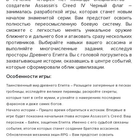
создатели Assassin’s Creed IV Черный флаг –
занималась разработкой игры, которая станет новым
началом знаменитой серии. Вам предстоит освоить
полностью переосмысленную боевую систему. Вы
сможете с легкостью менять уникальное оружие
ближнего и дальнего боя и атаковать сразу нескольких
противников. Выбирайте навыки вашего ассасина и
выполняйте многочисленные задания, исследуя
просторы Древнего Египта. Вы с головой погрузитесь в
захватывающие истории, оказавшись в центре событий,
которые сформировали облик цивилизации.
Особенности игры:
Таинственный мир древнего Египта – Разыщите затерянные в песках
гробницы, исследуйте великие пирамиды, раскройте секреты,
которые таят в себе мумии, и узнайте о намерениях последних
фараонов и даже самих богов.
Начало истории – Пришло время обратиться к истокам. Впервые в
игре будет показана начальная глава истории Assassin’s Creed. Ваш
персонаж – Байек, защитник Египта. Именно с его судьбой связаны
события, итогом которых станет создание Братства ассасинов.
Обновленная механика экшн-RPG – Вам предстоит освоить