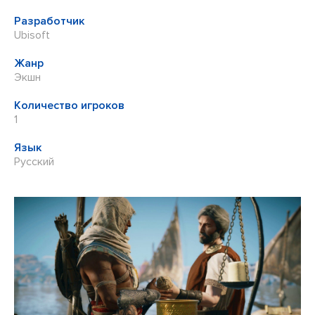
Разработчик
Ubisoft
Жанр
Экшн
Количество игроков
1
Язык
Русский