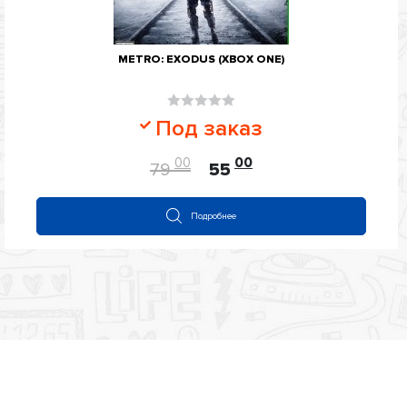
METRO: EXODUS (XBOX ONE)
Оценка
Под заказ
0
из
00
00
79
55
5
Подробнее