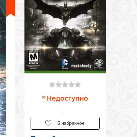
Оценка
Недоступно
0
из
5
В избранное