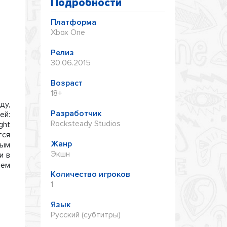
Подробности
Платформа
Xbox One
Релиз
30.06.2015
Возраст
18+
ду,
Разработчик
ей:
Rocksteady Studios
ght
тся
Жанр
вым
Экшн
и в
лем
Количество игроков
1
Язык
Русский (субтитры)