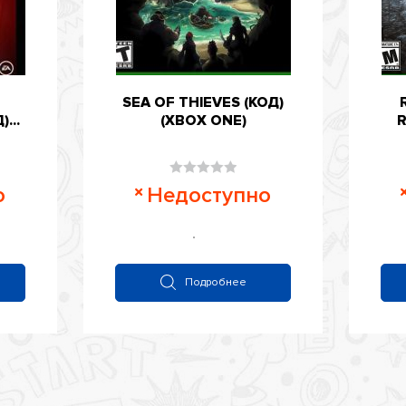
SEA OF THIEVES (КОД)
...
(XBOX ONE)
R
Оценка
о
Недоступно
0
из
5
Подробнее