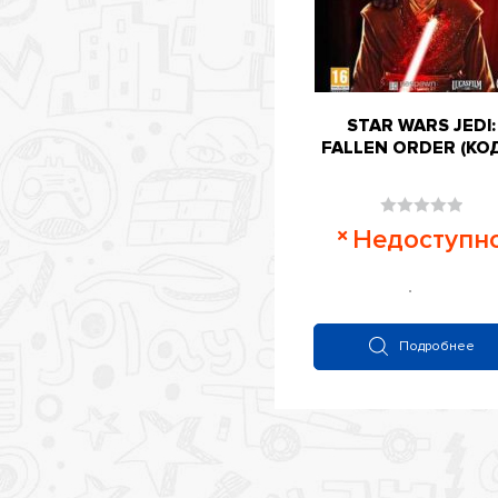
STAR WARS JEDI:
FALLEN ORDER (КОД)
Оценка
Недоступн
0
из
5
Подробнее