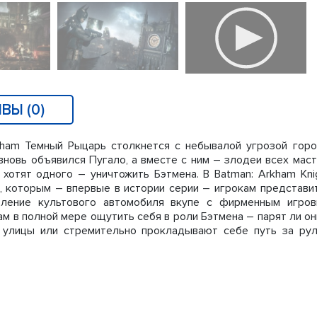
ВЫ (0)
kham Темный Рыцарь столкнется с небывалой угрозой горо
вновь объявился Пугало, а вместе с ним – злодеи всех маст
 хотят одного – уничтожить Бэтмена. В Batman: Arkham Kni
, которым – впервые в истории серии – игрокам представи
вление культового автомобиля вкупе с фирменным игро
м в полной мере ощутить себя в роли Бэтмена – парят ли он
 улицы или стремительно прокладывают себе путь за ру