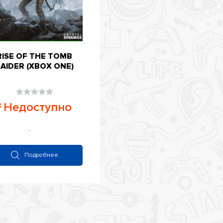
RISE OF THE TOMB
AIDER (XBOX ONE)
Оценка
Недоступно
0
из
5
Подробнее