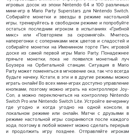
игровых досок из эпохи Nintendo 64 и 100 различных
мини-игр в Mario Party Superstars для Nintendo Switch.
Собирайте монетки и звезды в режиме настольной
игры, тренируйтесь в свободном режиме и попробуйте
остаться последним игроком в испытаниях «Грибной
микс» или «Повторяем за скромнягой». Мчитесь
наперегонки с соперниками меж цветов и сладостей и
собирайте монетки на Именинном торте Пич, игровой
доске из самой первой игры Mario Party. Понадежнее
прячьте монетки, пока не появился монетный луч
Боузера на Орбитальной станции. Ситуация в Mario
Party может поменяться в мгновение ока, так что всегда
будьте начеку. Кстати, в эти и в другие режимы можно
играть онлайн! Во всех мини-играх доступно управление
кнопками, поэтому можно играть на контроллере Joy-
Con, а можно переключиться на контроллер Nintendo
Switch Pro или Nintendo Switch Lite. Устройте вечеринку
где угодно и когда угодно на одной консоли, в
локальном режиме или онлайн. Матчи с друзьями в
режиме настольной игры сохраняются после каждого
хода, поэтому в любой момент можно сделать перерыв
и продолжить игру позднее. Отправляйте игрокам