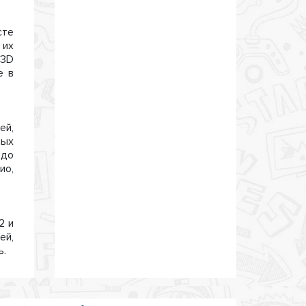
сте
 их
 3D
е в
ей,
ных
 до
ио,
2 и
ей,
ь.