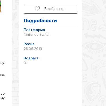
В избранное
Подробности
Платформа
Nintendo Switch
Релиз
28.06.2019
Возраст
ву,
0+
ты,
ndo
ему