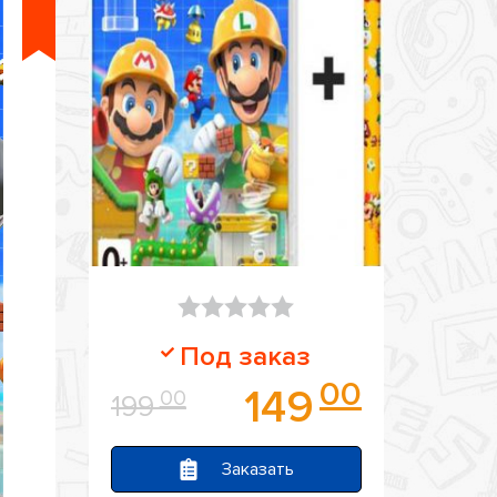
Оценка
Под заказ
0
00
149
00
199
из
5
Заказать