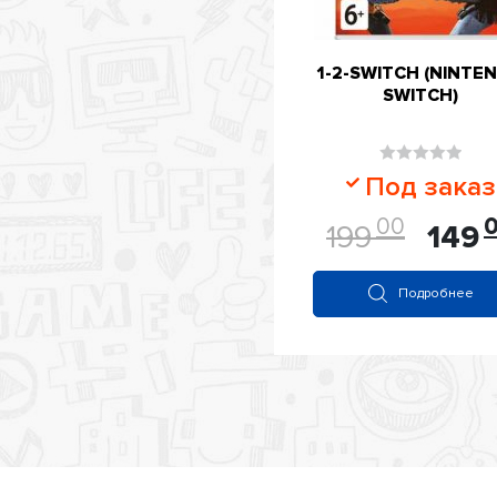
1-2-SWITCH (NINTE
SWITCH)
Оценка
Под заказ
0
00
из
199
149
5
Подробнее