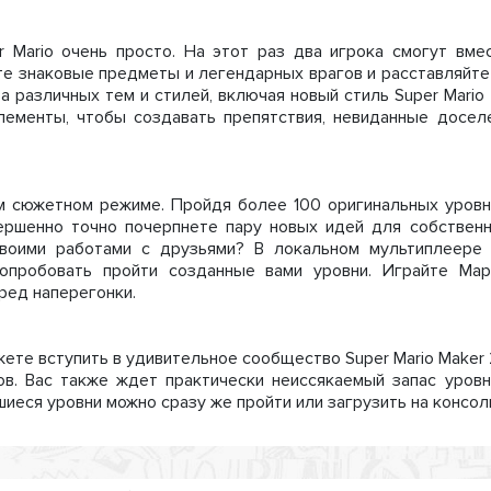
 Mario очень просто. На этот раз два игрока смогут вме
те знаковые предметы и легендарных врагов и расставляйте
а различных тем и стилей, включая новый стиль Super Mario
лементы, чтобы создавать препятствия, невиданные досел
м сюжетном режиме. Пройдя более 100 оригинальных уровн
вершенно точно почерпнете пару новых идей для собствен
своими работами с друзьями? В локальном мультиплеере
опробовать пройти созданные вами уровни. Играйте Мар
ред наперегонки.
жете вступить в удивительное сообщество Super Mario Maker 
ов. Вас также ждет практически неиссякаемый запас уровн
еся уровни можно сразу же пройти или загрузить на консол