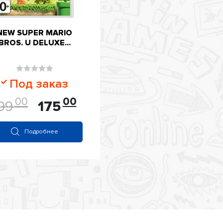
NEW SUPER MARIO
BROS. U DELUXE...
Оценка
Под заказ
0
00
00
из
99
175
5
Подробнее