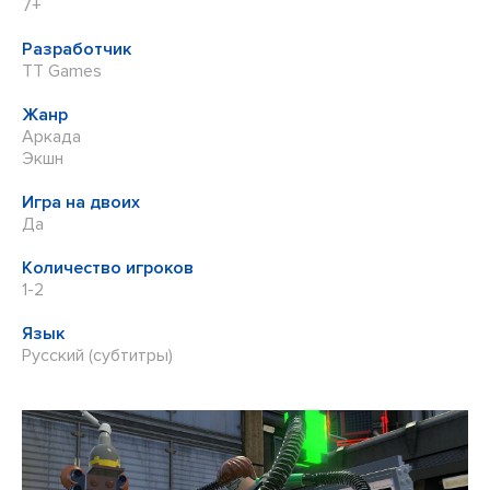
7+
Разработчик
TT Games
Жанр
Аркада
Экшн
Игра на двоих
Да
Количество игроков
1-2
Язык
Русский (субтитры)