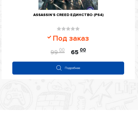
ASSASSIN’S CREED ЕДИНСТВО (PS4)
Оценка
Под заказ
0
из
00
00
99
65
5
Подробнее