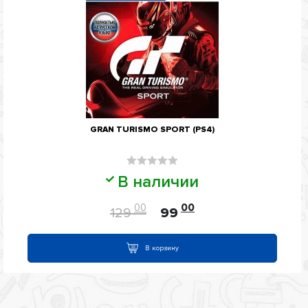
GRAN TURISMO SPORT (PS4)
Оценка
В наличии
0
из
00
00
129
99
5
В корзину