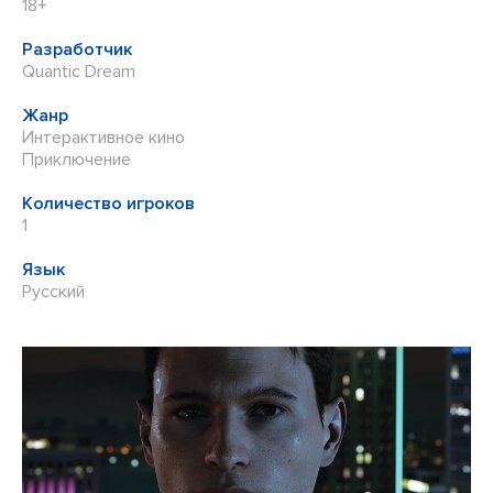
18+
Разработчик
Quantic Dream
Жанр
Интерактивное кино
Приключение
Количество игроков
1
Язык
Русский