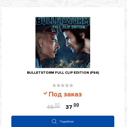
BULLETSTORM FULL CLIP EDITION (PS4)
Оценка
Под заказ
0
из
00
00
45
37
5
Подробнее