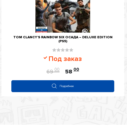
TOM CLANCY’S RAINBOW SIX ОСАДА – DELUXE EDITION
(PS5)
Оценка
Под заказ
0
из
00
00
69
58
5
Подробнее