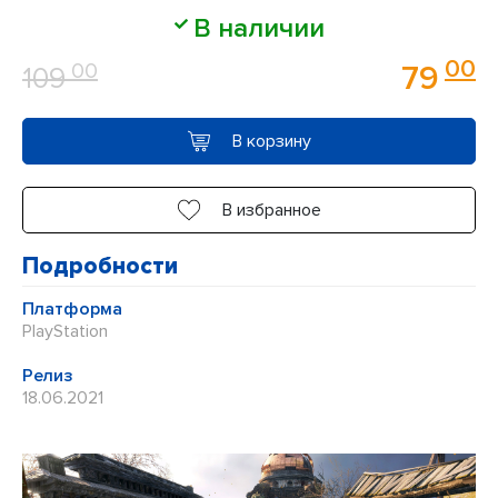
Оценка
В наличии
0
00
00
79
109
из
5
В корзину
В избранное
Подробности
Платформа
PlayStation
Релиз
18.06.2021