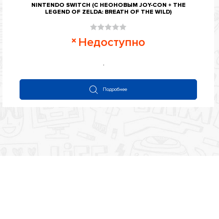
NINTENDO SWITCH (С НЕОНОВЫМ JOY-CON + THЕ
LEGEND OF ZELDA: BREATH OF THE WILD)
Оценка
Недоступно
0
из
5
Подробнее