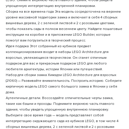
LEGO. Снимите верхнюю часть главного здания, чтобы увидеть
упрощенную интерпретацию внутренней планировки.
Сборка на все времена года Эта модель сосредоточена на верхнем
уровне массивной территории замка и включает в себя 4 сборных
вишневых дерева, 2 с зеленой листвой и 2 с розовыми цветами,
чтобы показать сады в полном весеннем цвету. Найдите пошаговые
инструкции на коробке и в приложении LEGO Builder, которые
помогут вам погрузиться в творческий процесс.
Идея подарка Этот собранный из кубиков предмет
коллекционирования входит в наборы LEGO Architecture для
взрослых, увлекающихся творчеством. Он станет отличным
подарком для вас и прекрасным подарком LEGO для любого
любителя архитектуры, истории Японии или путешествий.
Набор для сборки замка Химэдзи LEGO Architecture для взрослых
(21060) — Развивайте внимательность. Построить историю. Соберите
кирпичную модель LEGO самого большого замка в Японии у себя
дома.
Аутентичные детали. Воссоздайте отличительные черты замка,
такие как башни и проходы. Поднимите верхнюю часть главного
здания, чтобы увидеть упрощенную внутреннюю планировку.
Выберите свое время года — модель представляет собой
интерпретацию окружающего сада из кубиков LEGO, в том числе 4
сборных вишневых дерева, 2 с зеленой листвой и 2 с розовыми