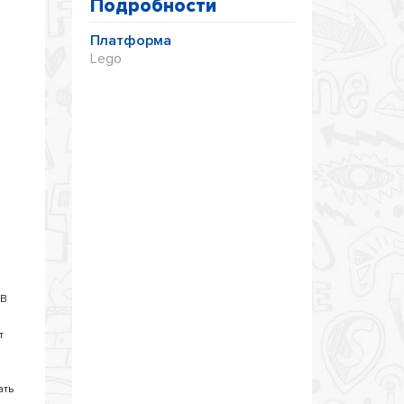
Подробности
Платформа
Lego
a
 В
т
ать