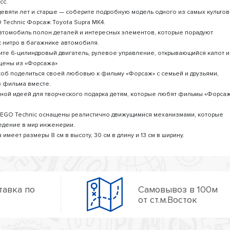
сс.
евяти лет и старше — соберите подробную модель одного из самых культо
Technic Форсаж Toyota Supra MK4.
автомобиль полон деталей и интересных элементов, которые порадуют
 нитро в багажнике автомобиля.
е 6-цилиндровый двигатель, рулевое управление, открывающийся капот и
сцены из «Форсажа»
соб поделиться своей любовью к фильму «Форсаж» с семьей и друзьями,
з фильма вместе.
асной идеей для творческого подарка детям, которые любят фильмы «Форса
LEGO Technic оснащены реалистично движущимися механизмами, которые
едение в мир инженерии.
имеет размеры 8 см в высоту, 30 см в длину и 13 см в ширину.
тавка по
Самовывоз в 100м
от ст.м.Восток