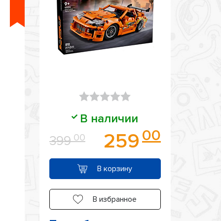
Оценка
В наличии
0
00
259
00
399
из
5
В корзину
В избранное