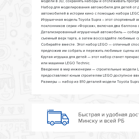
модели в 3D, сохранять наборы и отслеживать прогре
Набор для моделирования автомобиля для детей от д
автомобилей в истории кино с помощью набора LEGO 
Игрушечная модель Toyota Supra – этот спортивный 
поклонников серии «Форсаж», включая два баллона с
Детализированный игрушечный автомобиль — соберит
съемный верх тарга, а затем воссоздайте любимые 
Собирайте вместе. Этот набор LEGO — отличный спо
предложив им собрать и пережить любимые сцены и
Крутая игрушка для детей — этот набор станет прекр
или машинки LEGO Technic.
Введение в мир инженерии — строительные модели 
предоставляют юным строителям LEGO доступное вв
Размеры — набор из 810 деталей модели Toyota Supra 
Быстрая и удобная дос
Минску и всей РБ