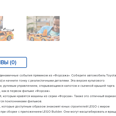
ВЫ (0)
я в динамичные события прямиком из «Форсажа». Соберите автомобиль Toyot
о) и начните гонку с реалистичными деталями. Эта версия культового
, рулевым управлением, открывающимся капотом и съемной крышей тарга.
, как в первом фильме «Форсаж».
й, которым нравятся машины из серии «Форсаж». Также это отличный вариан
ются поклонниками фильмов.
, которые доступным образом знакомят юных строителей LEGO с миром
при сборке с приложением LEGO Builder. Они могут масштабировать и вращ