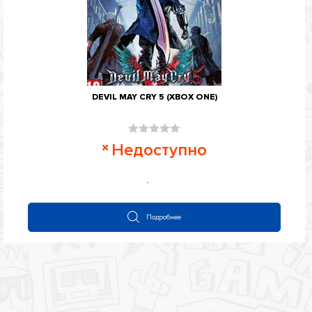
DEVIL MAY CRY 5 (XBOX ONE)
Оценка
Недоступно
0
из
5
Подробнее