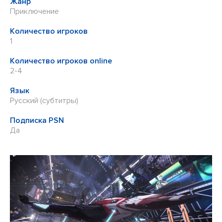
Жанр
Приключение
Количество игроков
1
Количество игроков online
2-4
Язык
Русский (субтитры)
Подписка PSN
Да