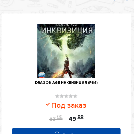
DRAGON AGE ИНКВИЗИЦИЯ (PS4)
Оценка
Под заказ
0
из
00
00
53
49
5