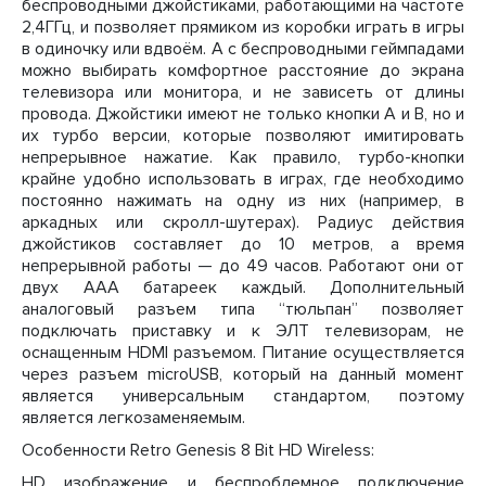
беспроводными джойстиками, работающими на частоте
2,4ГГц, и позволяет прямиком из коробки играть в игры
в одиночку или вдвоём. А с беспроводными геймпадами
можно выбирать комфортное расстояние до экрана
телевизора или монитора, и не зависеть от длины
провода. Джойстики имеют не только кнопки A и B, но и
их турбо версии, которые позволяют имитировать
непрерывное нажатие. Как правило, турбо-кнопки
крайне удобно использовать в играх, где необходимо
постоянно нажимать на одну из них (например, в
аркадных или скролл-шутерах). Радиус действия
джойстиков составляет до 10 метров, а время
непрерывной работы — до 49 часов. Работают они от
двух ААА батареек каждый. Дополнительный
аналоговый разъем типа “тюльпан” позволяет
подключать приставку и к ЭЛТ телевизорам, не
оснащенным HDMI разъемом. Питание осуществляется
через разъем microUSB, который на данный момент
является универсальным стандартом, поэтому
является легкозаменяемым.
Особенности Retro Genesis 8 Bit HD Wireless:
HD изображение и беспроблемное подключение