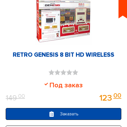
RETRO GENESIS 8 BIT HD WIRELESS
Оценка
Под заказ
0
00
00
123
149
из
5
Заказать