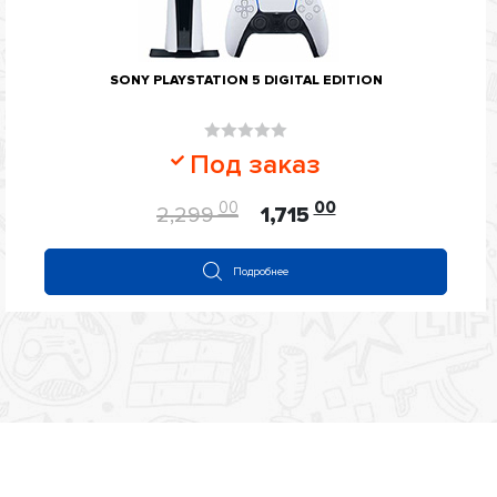
SONY PLAYSTATION 5 DIGITAL EDITION
Оценка
Под заказ
0
из
00
00
2,299
1,715
5
Подробнее